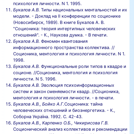
психология личности. N 1. 1995.
Букалов А.В.
Типы национальных ментальностей и их
модели. - Доклад на II конференции по соционике
(Новосибирск, 1989). В книге Букалов А. В.
"Соционика: теория интертипных человеческих
отношений". - К., Наукова думка. - В печати.
Букалов А.В.
Феномен квантования
информационного пространства коллектива. //
Соционика, ментология и психология личности. N 1.
1998.
Букалов А.В.
Функциональные роли типов в квадре и
соционе. //Соционика, ментология и психология
личности. N 5. 1996.
Букалов А.В.
Эволюция психоинформационных
систем и закон сменяемости квадр. //Соционика,
ментология и психология личности. - в печати.
Букалов А.В., Бойко А.Г.
Соционика: тайна
человеческих отношений и биоэнергетика. - К.,
Соборна Україна. 1992. С. 42-43.
Букалов А.В., Карпенко О.Б., Чикирисова Г.В.
Соционический анализ коллективов и рекомендации