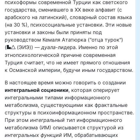
психоформы современной Турции как светского
государства, сменившего в ХХ веке алфавит (с
арабского на латинский), словарный состав языка
(на 30 %), психосоциальные установки. Эти новые
установки и законы были приняты под
руководством Кемаля Ататюрка ("отца турок")
ET
(
(ЭИЭ)) —
дуала
-лидера. Именно по этой
этнопсихологической причине современная
Турция считает, что не имеет прямого отношения
к Османской империи, будучи иным государством.
В настоящее время можно говорить о создании
интегральной соционики
, которая оперирует
интегральными типами информационного
метаболизма, существующими как фрактальные
структуры в психоинформационном пространстве.
При этом
интегральный тип
информационного
метаболизма (ИМ) описывается структурой из
интегральных функций
ИМ, обрабатывающих