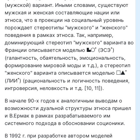
(мужской) вариант. Иными словами, существуют
мужская и женская составляющие нации или
этноса, что в проекции на социальный уровень
порождает стереотипы "мужского" и "женского"
поведения в рамках этноса. Так, например,
доминирующий стереотип "мужского" варианта во
*
*
ES
Франции описывается моделью
(ЭСЭ
)
(галантность, обаятельность, эмоциональность,
формирование мировой моды и т.д.), а стереотип
*
LI
"женского" варианта описывается моделью
*
(ЛИИ
) (рациональность и логичность поведения,
интроверсия, неловкость и т.д. [10, 11]).
В начале 90-х годов к аналогичным выводам о
возможности дуальной структуры этноса пришел
и В.Ермак в рамках разрабатываемого им
системного подхода в обосновании соционики.
В 1992 г. при разработке автором моделей