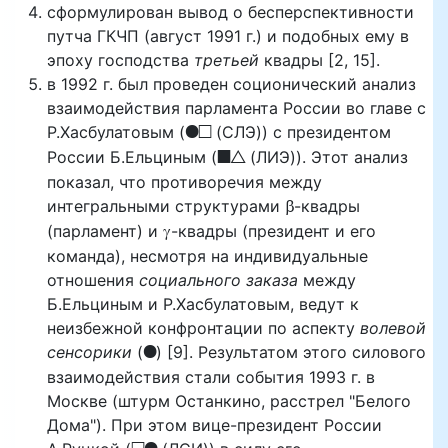
сформулирован вывод о бесперспективности
путча ГКЧП (август 1991 г.) и подобных ему в
эпоху господства
третьей
квадры [2, 15].
в 1992 г. был проведен соционический анализ
взаимодействия парламента России во главе с
FL
Р.Хасбулатовым (
(СЛЭ)) с президентом
PT
России Б.Ельциным (
(ЛИЭ)). Этот анализ
показал, что противоречия между
b
интегральными структурами
-квадры
c
(парламент) и
-квадры (президент и его
команда), несмотря на индивидуальные
отношения
социального заказа
между
Б.Ельциным и Р.Хасбулатовым, ведут к
неизбежной конфронтации по аспекту
волевой
F
сенсорики
(
) [9]. Результатом этого силового
взаимодействия стали события 1993 г. в
Москве (штурм Останкино, расстрел "Белого
Дома"). При этом вице-президент России