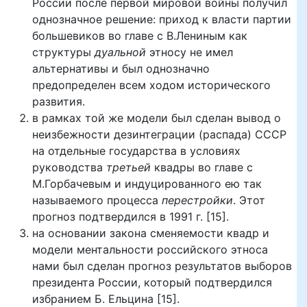
России после первой мировой войны получил
однозначное решение: приход к власти партии
большевиков во главе с В.Лениным как
структуры
дуальной
этносу не имел
альтернативы и был однозначно
предопределен всем ходом исторического
развития.
в рамках той же модели был сделан вывод о
неизбежности дезинтеграции (распада) СССР
на отдельные государства в условиях
руководства
третьей
квадры во главе с
М.Горбачевым и индуцированного ею так
называемого процесса
перестройки
. Этот
прогноз подтвердился в 1991 г. [15].
на основании закона сменяемости квадр и
модели ментальности российского этноса
нами был сделан прогноз результатов выборов
президента России, который подтвердился
избранием Б. Ельцина [15].