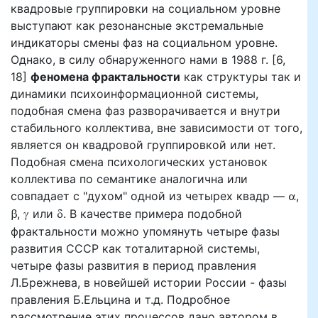
квадровые группировки на социальном уровне
выступают как резонансные экстремальные
индикаторы смены фаз на социальном уровне.
Однако, в силу обнаруженного нами в 1988 г. [6,
18]
феномена фрактальности
как структуры так и
динамики психоинформационной системы,
подобная смена фаз разворачивается и внутри
стабильного коллектива, вне зависимости от того,
является он квадровой группировкой или нет.
Подобная смена психологических установок
коллектива по семантике аналогична или
a
совпадает с "духом" одной из четырех квадр —
,
b
c
d
,
или
. В качестве примера подобной
фрактальности можно упомянуть четыре фазы
развития СССР как тоталитарной системы,
четыре фазы развития в период правления
Л.Брежнева, в новейшей истории России - фазы
правления Б.Ельцина и т.д. Подробное
рассмотрение этих процессов дано автором в