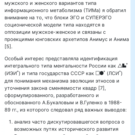
мужского и женского вариантов типа
информационного метаболизма (ТИМа) я обратил
внимание на то, что блоки ЭГО и СУПЕРЭГО
соционической модели типа находятся в
оппозиции мужское-женское и связаны с
проекциями юнговских архетипов Анимус и Анима
[5].
Особый интерес представляла идентификация
*
TE
интегрального типа ментальности России как
*
*
*
LF
(ИЭИ
) и типа государства СССР как
(ЛСИ
)
для понимания механизма эволюции этносов и
уточнения закона сменяемости квадр [7],
сформулированного, разработанного и
обоснованного А.Букаловым и В.Гуленко в 1988-
89 гг., из которого следовал ряд важных выводов:
анализ часто дискутировавшегося вопроса о
возможных путях исторического развития