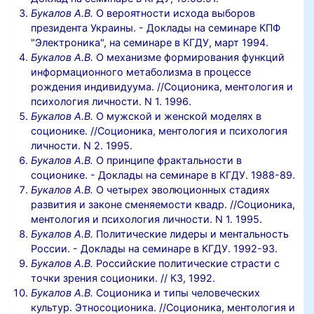
Букалов А.В.
О вероятности исхода выборов
президента Украины. - Доклады на семинаре КПФ
"Электроника", на семинаре в КГДУ, март 1994.
Букалов А.В.
О механизме формирования функций
информационного метаболизма в процессе
рождения индивидуума. //Соционика, ментология и
психология личности. N 1. 1996.
Букалов А.В.
О мужской и женской моделях в
соционике. //Соционика, ментология и психология
личности. N 2. 1995.
Букалов А.В.
О принципе фрактальности в
соционике. - Доклады на семинаре в КГДУ. 1988-89.
Букалов А.В.
О четырех эволюционных стадиях
развития и законе сменяемости квадр. //Соционика,
ментология и психология личности. N 1. 1995.
Букалов А.В.
Политические лидеры и ментальность
России. - Доклады на семинаре в КГДУ. 1992-93.
Букалов А.В.
Российские политические страсти с
точки зрения соционики. // КЗ, 1992.
Букалов А.В.
Соционика и типы человеческих
культур. Этносоционика. //Соционика, ментология и