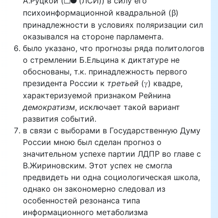
LF
А.Руцкой (
(ЛСИ)) в силу его
b
психоинформационной квадральной (
)
принадлежности в условиях поляризации сил
оказывался на стороне парламента.
было указано, что прогнозы ряда политологов
о стремлении Б.Ельцина к диктатуре не
обоснованы, т.к. принадлежность первого
c
президента России к
третьей
(
) квадре,
характеризуемой признаком Рейнина
демократизм
, исключает такой вариант
развития событий.
в связи с выборами в Государственную Думу
России мною был сделан прогноз о
значительном успехе партии ЛДПР во главе с
В.Жириновским. Этот успех не смогла
предвидеть ни одна социологическая школа,
однако он закономерно следовал из
особенностей резонанса типа
информационного метаболизма