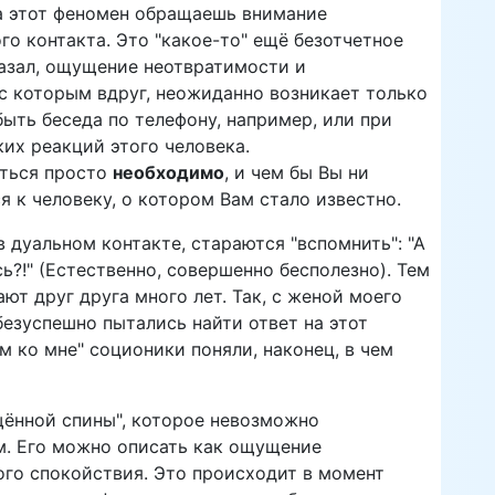
 этот феномен обращаешь внимание
го контакта. Это "какое-то" ещё безотчетное
казал, ощущение неотвратимости и
 с которым вдруг, неожиданно возникает только
ыть беседа по телефону, например, или при
их реакций этого человека.
еться просто
необходимо
, и чем бы Вы ни
 к человеку, о котором Вам стало известно.
 дуальном контакте, стараются "вспомнить": "А
ь?!" (Естественно, совершенно бесполезно). Тем
ают друг друга много лет. Так, с женой моего
 безуспешно пытались найти ответ на этот
ом ко мне" соционики поняли, наконец, в чем
ённой спины", которое невозможно
ым. Его можно описать как ощущение
го спокойствия. Это происходит в момент