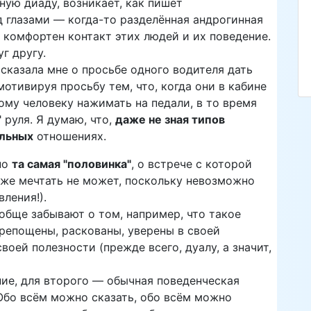
ную диаду, возникает, как пишет
д глазами — когда-то разделённая андрогинная
, комфортен контакт этих людей и их поведение.
г другу.
сказала мне о просьбе одного водителя дать
мотивируя просьбу тем, что, когда они в кабине
ому человеку нажимать на педали, в то время
 руля. Я думаю, что,
даже не зная типов
льных
отношениях.
но
та самая "половинка"
, о встрече с которой
же мечтать не может, поскольку невозможно
ления!).
бще забывают о том, например, что такое
репощены, раскованы, уверены в своей
воей полезности (прежде всего, дуалу, а значит,
ние, для второго — обычная поведенческая
 Обо всём можно сказать, обо всём можно