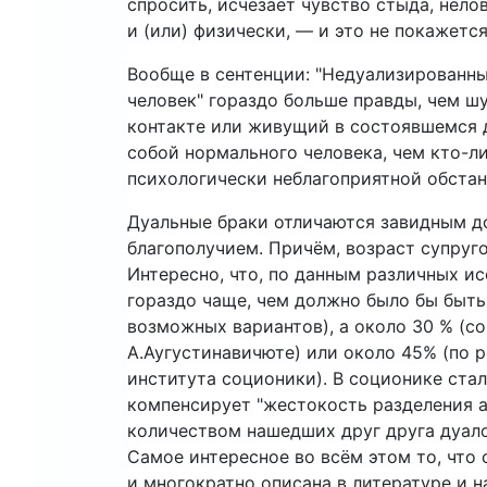
спросить, исчезает чувство стыда, нел
и (или) физически, — и это не покажетс
Вообще в сентенции: "Недуализированн
человек" гораздо больше правды, чем ш
контакте или живущий в состоявшемся 
собой нормального человека, чем кто-либ
психологически неблагоприятной обстан
Дуальные браки отличаются завидным д
благополучием. Причём, возраст супруго
Интересно, что, по данным различных и
гораздо чаще, чем должно было бы быть в
возможных вариантов), а около 30 % (с
А.Аугустинавичюте) или около 45% (по
института соционики). В соционике ста
компенсирует "жестокость разделения 
количеством нашедших друг друга дуало
Самое интересное во всём этом то, что
и многократно описана в литературе и н