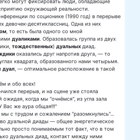
легко могут фиксировать люди, обладающие
сприятию окружающей реальности.
нференции по соционике (1990 год) в перерыве
ех девочек-десятиклассниц. Одна из них
ом
, то есть была одного со мной
моими
дуаликами
. Образовалась группа из двух
ники,
тождественных
)
дуальных
диад.
ждики
оказались друг напротив друга, — то
углах квадрата, образованного нами четырьмя.
л
дуал
, — оптимальное расположение в такой
ём и обо всех!
нчился перерыв, и на сцене уже стояла
 ожидая, когда мы "очнёмся", из угла зала
 Вас же аура общая!!!"
 мы с трудом и сожалением "разомкнулись"...
тво дуальной диады — общее энергетическое
льно просто понимаемым тот факт, что в том
лько дуальных диад, контакт между ними