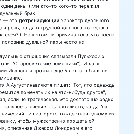
 один день" (или кто-то кого-то пережил
 дуальный брак.
на — это
детренирующий
характер дуального
ти речь, когда в трудной для кого-то одного
 себя?!). Не в этом ли причина того, что после
я половина дуальной пары часто не
о дуальные отношения связывали Пульхерию
голь, "Старосветские помещики"). И хотя
ии Ивановны прожил еще 5 лет, это была не
умирание.
тя А.Аугустинавичюте пишет: "Тот, кто однажды
ремится поменять их на что-нибудь другое",
ая, если не трагическая. Это достаточно редко
реальное стечение обстоятельств, когда "на
ионический тип которого тождествен одному из
овинку, чтобы мужественно прощать ей
ия, описанная Джеком Лондоном в его