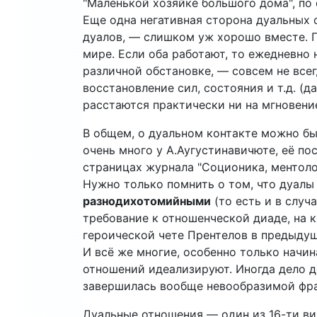
"Маленькой хозяйке большого дома", по
Еще одна негативная сторона дуальных 
дуалов, — слишком уж хорошо вместе. 
мире. Если оба работают, то ежедневно
различной обстановке, — совсем не все
восстановление сил, состояния и т.д. (д
расстаются практически ни на мгновение
В общем, о дуальном контакте можно бы
очень много у А.Аугустинавичюте, её по
страницах журнала "Соционика, ментоло
Нужно только помнить о том, что дуал
разнодихотомийными
(то есть и в слу
требование к отношенческой диаде, на 
героической чете Прентелов в предыдущ
И всё же многие, особенно только начи
отношений идеализируют. Иногда дело до
завершилась вообще невообразимой фразо
Дуальные отношения — один из 16-ти ви