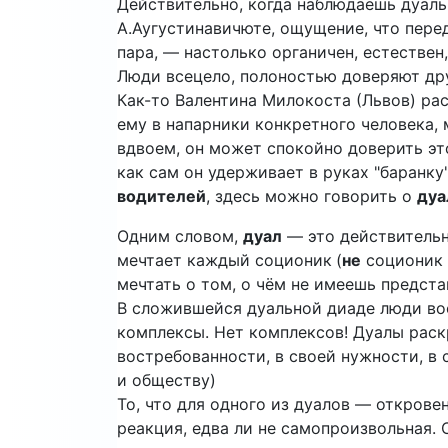
Действительно, когда наблюдаешь дуаль
А.Аугустинавичюте, ощущение, что пере
пара, — настолько органичен, естествен
Люди всецело, полоностью доверяют дру
Как-то Валентина Милокоста (Львов) рас
ему в напарники конкретного человека, 
вдвоем, он может спокойно доверить эт
как сам он удерживает в руках "баранку"
водителей
, здесь можно говорить о
дуа
Одним словом,
дуал
— это действитель
мечтает каждый соционик
(
не
соционик 
мечтать о том, о чём не имеешь представ
В сложившейся дуальной диаде люди воо
комплексы. Нет комплексов! Дуалы раск
востребованности, в своей нужности, в с
и обществу)
То, что для одного из дуалов — открове
реакция, едва ли не самопроизвольная.