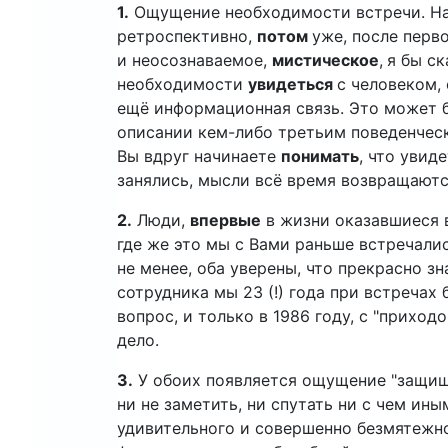
1.
Ощущение необходимости встречи. На
ретроспективно,
потом
уже, после перво
и неосознаваемое,
мистическое
,
я бы с
необходимости
увидеться
с человеком,
ещё информационная связь. Это может б
описании кем-либо третьим поведенческ
Вы вдруг начинаете
понимать
, что увид
занялись, мысли всё время возвращаются
2.
Люди,
впервые
в жизни оказавшиеся в
где же это мы с Вами раньше встречалис
не менее, оба уверены, что прекрасно зн
сотрудника мы 23 (!) года при встречах
вопрос, и только в 1986 году, с "приход
дело.
3.
У обоих появляется ощущение "защищ
ни не заметить, ни спутать ни с чем ин
удивительного и совершенно безмятежно