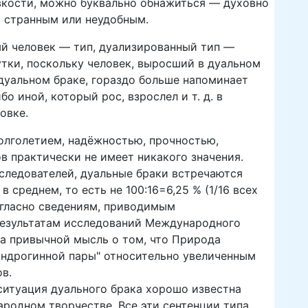
овкости, можно буквально обнажиться — духовно
я странным или неудобным.
ый человек — тип, дуализированный тип —
утки, поскольку человек, выросший в дуальном
дуальном браке, гораздо больше напоминает
о иной, который рос, взрослел и т. д. в
овке.
олголетием, надёжностью, прочностью,
в практически не имеет никакого значения.
сследователей, дуальные браки встречаются
 среднем, то есть не 100:16=6,25 % (1/16 всех
огласно сведениям, приводимым
 результатам исследований Международного
ла привычной мысль о том, что Природа
андрогинной пары" относительно увеличенным
в.
 ситуация дуального брака хорошо известна
ародном творчестве. Все эти сентенции типа