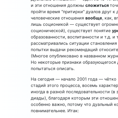
и эти отношения должны
сложиться
точ
пройти время "притирки" дуалов друг к д
человеческие отношения
вообще
, как, 
лишь соционикой — существует огромно
соционической), существует понятие
ур
образованности, воспитанности и т.д. и 
рассматривались ситуации становления 
попытки выдачи рекомендаций относител
(Многое опубликовано в названном журн
Но некоторые признаки образующегося 
попытаться описать.
На сегодня — начало 2001 года — чётко
стадий этого процесса, восемь характе
иногда в разной последовательности (в
диады), благодаря которым эти отношен
особенно важно, потому что дуальный ко
повнимательнее. Итак: