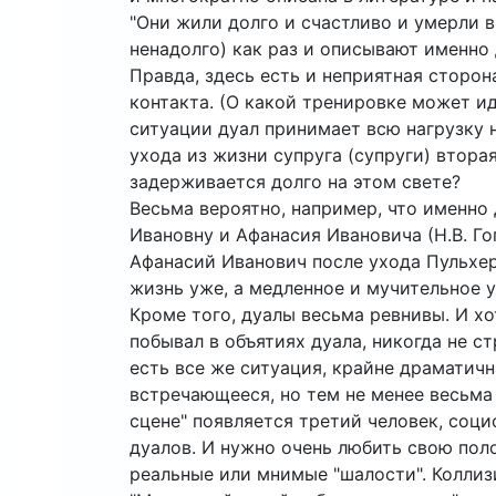
"Они жили долго и счастливо и умерли в
ненадолго) как раз и описывают именно
Правда, здесь есть и неприятная сторо
контакта. (О какой тренировке может ид
ситуации дуал принимает всю нагрузку на
ухода из жизни супруга (супруги) втора
задерживается долго на этом свете?
Весьма вероятно, например, что именн
Ивановну и Афанасия Ивановича (Н.В. Го
Афанасий Иванович после ухода Пульхер
жизнь уже, а медленное и мучительное 
Кроме того, дуалы весьма ревнивы. И хо
побывал в объятиях дуала, никогда не ст
есть все же ситуация, крайне драматичн
встречающееся, но тем не менее весьма 
сцене" появляется третий человек, соц
дуалов. И нужно очень любить свою пол
реальные или мнимые "шалости". Коллиз