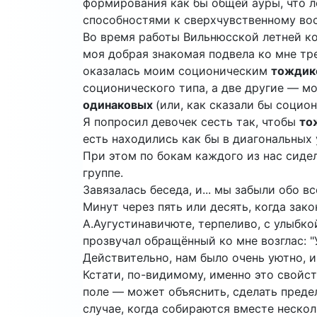
формирования как бы общей ауры, что 
способностями к сверхчувственному во
Во время работы Вильнюсской летней ко
моя добрая знакомая подвела ко мне тр
оказалась моим соционическим
тождик
соционического типа, а две другие — 
одинаковых
(или, как сказали бы социо
Я попросил девочек сесть так, чтобы
то
есть находились как бы в диагональных 
При этом по бокам каждого из нас сиде
группе.
Завязалась беседа, и... мы забыли обо вс
Минут через пять или десять, когда зако
А.Аугустинавичюте, терпеливо, с улыбкой
прозвучал обращённый ко мне возглас: "У
Действительно, нам было очень уютно, и
Кстати, по-видимому, именно это свойс
поле — может объяснить, сделать преде
случае, когда собираются вместе неско