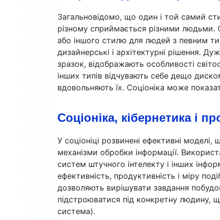
Загальновідомо, що один і той самий сти
різному сприймається різними людьми. С
або іншого стилю для людей з певним ти
дизайнерські і архітектурні рішення. Ду
зразок, відображають особливості світо
інших типів відчувають себе дещо диско
вдовольняють їх. Соціоніка може показа
Соціоніка, кібернетика і п
У соціоніці розвинені ефективні моделі,
механізми обробки інформації. Використ
систем штучного інтелекту і інших інфо
ефективність, продуктивність і міру под
дозволяють вирішувати завдання побудо
підстроюватися під конкретну людину, щ
система).