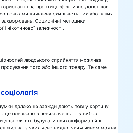
 використання на практиці ефективно доповнює
соціоніками виявлена схильність тих або інших
их захворювань. Соционічні методики
 і нікотинової залежності.
номірностей людського сприйняття можлива
 просування того або іншого товару. Те саме
 соціологія
ї думки далеко не завжди дають повну картину
то це пов'язано з невизначеністю у виборі
ки дозволяють будувати психоінформаційні
спільства, з яких ясно видно, яким чином можна