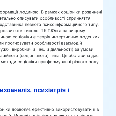
нформації людиною. В рамках соціоніки розвинені
детально описувати особливості сприйняття
редставника певного психоінформаційного типу.
є розвитком типології К.Г.Юнга на вищому
тиною соціоніки є теорія интертипных людських
ий прогнозувати особливості взаємодій і
жбі, виробничій і іншій діяльності) за умови
ційного (соціонічного) типа. Ця обставина дає
методи соціоніки при формуванні різного роду
ихоаналіз, психіатрія і
оніки дозволяє ефективно використовувати її в
руповій. Моделі соціоніки описують як свідому,