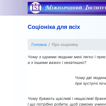
Соціоніка для всіх
Головна
Про соціоніку
Чому з одними людьми мені легко і приє
а з іншими важко і незатишно?
Чому дві людини
при зустрічі по
Чому бувають щасливі і нещасливі браки
І що потрібно робити, щоб самому уник