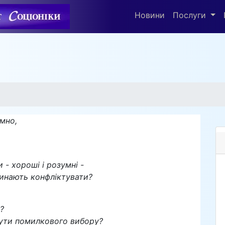
Новини
Послуги
мно,
 - хороші і розумні -
чинають конфліктувати?
?
нути помилкового вибору?