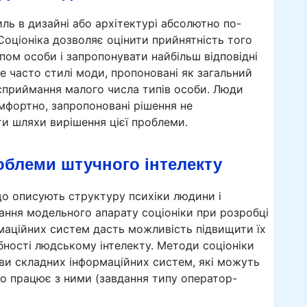
ль в дизайні або архітектурі абсолютно по-
оціоніка дозволяє оцінити прийнятність того
пом особи і запропонувати найбільш відповідні
же часто стилі моди, пропоновані як загальний
сприймання малого числа типів особи. Люди
мфортно, запропоновані рішення не
ти шляхи вирішення цієї проблеми.
роблеми штучного інтелекту
 що описують структуру психіки людини і
ання модельного апарату соціоніки при розробці
рмаційних систем дасть можливість підвищити їх
ібності людському інтелекту. Методи соціоніки
ви складних інформаційних систем, які можуть
о працює з ними (завдання типу оператор-