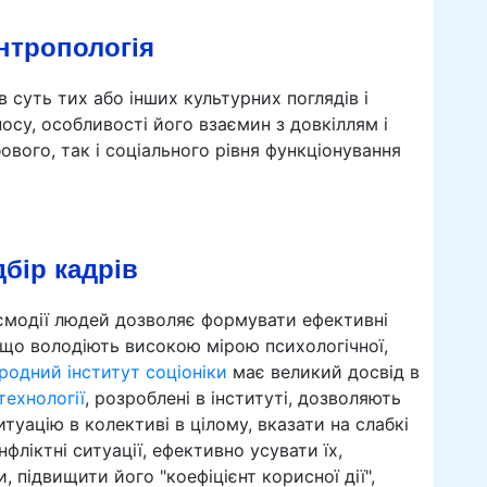
антропологія
 суть тих або інших культурних поглядів і
осу, особливості його взаємин з довкіллям і
вого, так і соціального рівня функціонування
дбір кадрів
аємодії людей дозволяє формувати ефективні
и, що володіють високою мірою психологічної,
родний інститут соціоніки
має великий досвід в
технології
, розроблені в інституті, дозволяють
туацію в колективі в цілому, вказати на слабкі
нфліктні ситуації, ефективно усувати їх,
, підвищити його "коефіцієнт корисної дії",