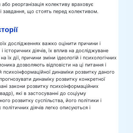
 або реорганізація колективу враховує
 і завдання, що стоять перед колективом.
сторії
оїх дослідженнях важко оцінити причини і
і історичних діячів, їх вплив на досліджуване
а їх дії, причини зміни ідеологій і психологічних
ионика дозволяють відповісти на ці питання і
й психоінформаційної динаміки розвитку даного
прогнозувати динаміку розвитку конкретної
вані закони розвитку психоінформаційних
вадр), які в застосуванні до соціуму
ного розвитку суспільства, його політики і
 політичних діячів легко описуються і