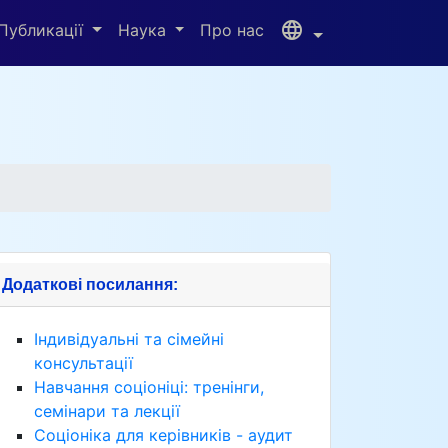
language
Публикації
Наука
Про нас
Додаткові посилання:
Індивідуальні та сімейні
консультації
Навчання соціоніці: тренінги,
семінари та лекції
Соціоніка для керівників - аудит