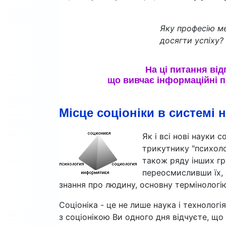
Яку професію ме
досягти успіху?
На ці питання ві
що вивчає інформаційні п
Місце соціоніки в системі 
Як і всі нові науки 
трикутнику "психолог
також ряду інших гр
переосмисливши їх, 
знання про людину, основну термінологі
Соціоніка - це не лише наука і технологія
з соціонікою Ви одного дня відчуєте, що