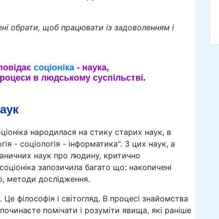
ні обрати, щоб працювати із задоволенням і
дповідає
соціоніка
- наука,
роцеси в людському суспільстві.
наук
соціоніка народилася на стику старих наук, в
ія - соціологія - інформатика". З цих наук, а
аничних наук про людину, критично
соціоніка запозичила багато що: накопичені
ю, методи дослідження.
. Це філософія і світогляд. В процесі знайомства
 починаєте помічати і розуміти явища, які раніше