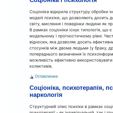
Соціоніка відкрила структуру обробки і
моделі психіки, що дозволяють досить 
світу, мислення і поведінки людини як п
В рамках соціоніки існує типологія, що 
модельному і прогностичному рівні. Час
відносин, яка дозволяє досить ефективн
стосунків між двома людьми (у браку, дру
попереднього визначення їх психоінформа
можливість ефективно використовувати 
колективів.
Оглавление
Соціоніка, психотерапія, пс
наркологія
Структурний опис психіки в рамках соці
психотерапії - як індивідуальній, так і г