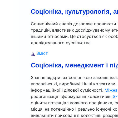
Соціоніка, культурологія, 
Соционічний аналіз дозволяє проникати в
традицій, властивих досліджуваному етн
іншими етносами. Це стосується як особо
досліджуваного суспільства.
Зміст
Соціоніка, менеджмент і пі
Знання відкритих соціонікою законів вз
управлінські, виробничі і інші колектив
інформаційної і ділової сумісності.
Міжна
реорганізації і формуванні колективів.
S-
оцінити потенціал кожного працівника, си
місця, на потенційно і реально існуючі ко
вивільнити приховані в колективі резерви