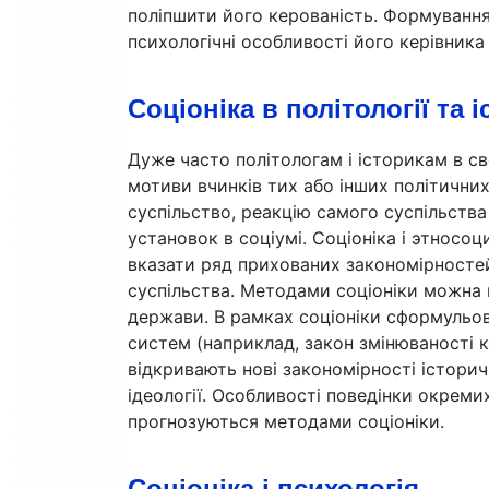
поліпшити його керованість. Формування
психологічні особливості його керівника
Соціоніка в політології та і
Дуже часто політологам і історикам в св
мотиви вчинків тих або інших політичних 
суспільство, реакцію самого суспільства н
установок в соціумі. Соціоніка і этносоц
вказати ряд прихованих закономірносте
суспільства. Методами соціоніки можна 
держави. В рамках соціоніки сформульо
систем (наприклад, закон змінюваності к
відкривають нові закономірності історич
ідеології. Особливості поведінки окремих
прогнозуються методами соціоніки.
Соціоніка і психологія