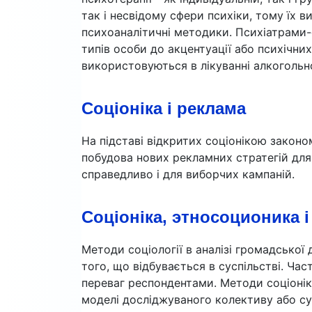
так і несвідому сфери психіки, тому їх
психоаналітичні методики. Психіатрами-
типів особи до акцентуації або психічн
використовуються в лікуванні алкогольної
Соціоніка і реклама
На підставі відкритих соціонікою зако
побудова нових рекламних стратегій для
справедливо і для виборчих кампаній.
Соціоніка, этносоционика і
Методи соціології в аналізі громадсько
того, що відбувається в суспільстві. Час
переваг респондентами. Методи соціоні
моделі досліджуваного колективу або су