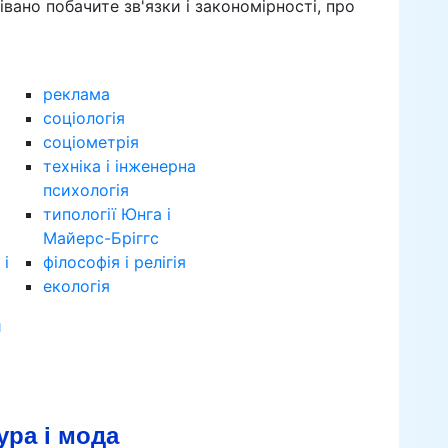
вано побачите зв'язки і закономірності, про
реклама
соціологія
соціометрія
техніка і інженерна
психологія
типології Юнга і
Майерс-Бріггс
 і
філософія і релігія
екологія
и
ура і мода